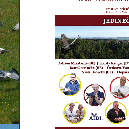
REGISTRACE K DRAŽBĚ PŘES TELEF
Pre-aukce i veřej
(kurz CZK: 25,5 