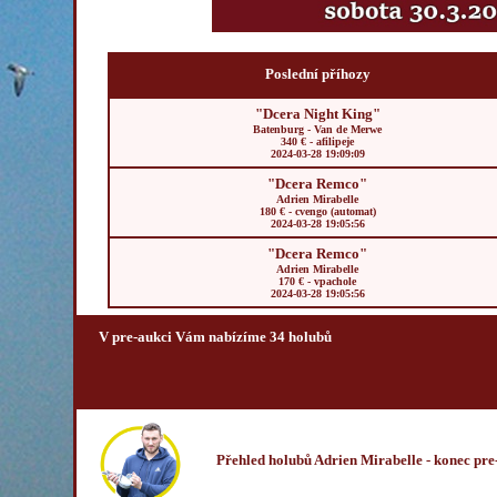
Poslední příhozy
"Dcera Night King"
Batenburg - Van de Merwe
340 € - afilipeje
2024-03-28 19:09:09
"Dcera Remco"
Adrien Mirabelle
180 € - cvengo (automat)
2024-03-28 19:05:56
"Dcera Remco"
Adrien Mirabelle
170 € - vpachole
2024-03-28 19:05:56
V pre-aukci Vám nabízíme 34 holubů
Přehled holubů Adrien Mirabelle
- konec pre