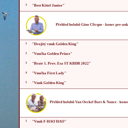
3
"Best Kittel Junior"
Přehled holubů Gino Clicque
- konec pre-auk
1
"Dvojitý vnuk Golden King"
2
"Vnučka Golden Prince"
3
"Bratr 1. Prov. Esa ST KBDB 2022"
4
"Vnučka First Lady"
5
"Vnuk Golden King"
Přehled holubů Van Oeckel Bart & Nance
- kone
1
"Vnuk F-HAO HAO"