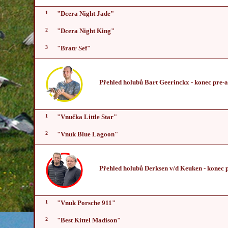
1
"Dcera Night Jade"
2
"Dcera Night King"
3
"Bratr Sef"
Přehled holubů Bart Geerinckx
- konec pre-
1
"Vnučka Little Star"
2
"Vnuk Blue Lagoon"
Přehled holubů Derksen v/d Keuken
- konec 
1
"Vnuk Porsche 911"
2
"Best Kittel Madison"