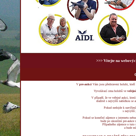
>>> Vítejte na webov
V
pre-aukci
Vám jsou představeni holubi, kteří
Vyvolávací cena holubů ve
veřejn
V případě, že ve veřejné aukci, kter
dražitel s nejvyšší nabídkou se
Pokud nedojde k navýšení 
s nejvyšší 
Pokud se konečný zájemce z internetu nebu
bude po ukončení pre-aukce n
Případného zájemce o tuto 
a bude mí