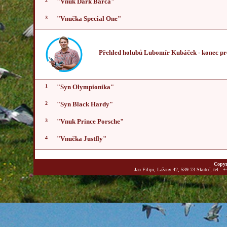
2
"Vnuk Dark Barca"
3
"Vnučka Special One"
Přehled holubů Lubomír Kubáček
- konec pr
1
"Syn Olympionika"
2
"Syn Black Hardy"
3
"Vnuk Prince Porsche"
4
"Vnučka Justfly"
Copyr
Jan Filipi, Lažany 42, 539 73 Skuteč, tel.: