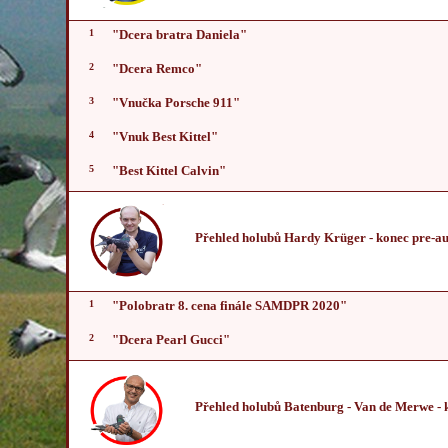
1
"Dcera bratra Daniela"
2
"Dcera Remco"
3
"Vnučka Porsche 911"
4
"Vnuk Best Kittel"
5
"Best Kittel Calvin"
Přehled holubů Hardy Krüger
- konec pre-a
1
"Polobratr 8. cena finále SAMDPR 2020"
2
"Dcera Pearl Gucci"
Přehled holubů Batenburg - Van de Merwe
- 