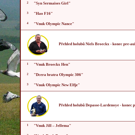
2
"Syn Sermaises Girl"
3
"Hao F16"
4
"Vnuk Olympic Nance"
Přehled holubů Niels Broeckx
- konec pre-au
1
"Vnuk Broeckx Hen"
2
"Dcera bratra Olympic 306"
3
"Vnuk Olympic New Elfje"
Přehled holubů Depasse-Lardenoye
- konec 
1
"Vnuk Jill – Jellema"