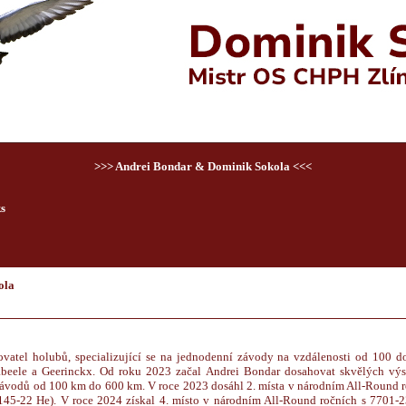
>>> Andrei Bondar & Dominik Sokola <<<
s
ola
vatel holubů, specializující se na jednodenní závody na vzdálenosti od 100 d
abeele a Geerinckx. Od roku 2023 začal Andrei Bondar dosahovat skvělých výs
ávodů od 100 km do 600 km. V roce 2023 dosáhl 2. místa v národním All-Round ro
45-22 He). V roce 2024 získal 4. místo v národním All-Round ročních s 7701-2