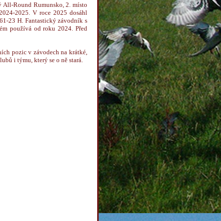
ký All-Round Rumunsko, 2. místo
d 2024-2025. V roce 2025 dosáhl
761-23 H. Fantastický závodník s
tém používá od roku 2024. Před
ích pozic v závodech na krátké,
ubů i týmu, který se o ně stará.