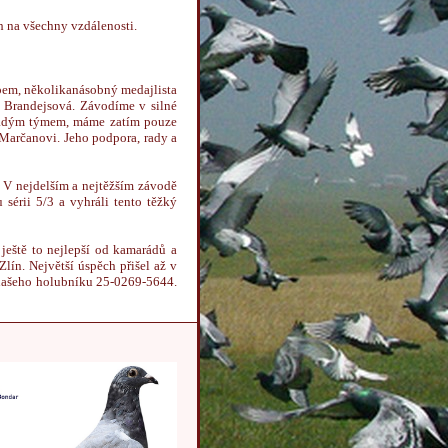
 na všechny vzdálenosti.
ěpem, několikanásobný medajlista
a Brandejsová. Závodíme v silné
mladým týmem, máme zatím pouze
 Marčanovi. Jeho podpora, rady a
. V nejdelším a nejtěžším závodě
 sérii 5/3 a vyhráli tento těžký
 ještě to nejlepší od kamarádů a
lín. Největší úspěch přišel až v
 našeho holubníku 25-0269-5644.