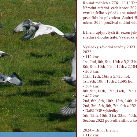
Round ročních s 7761-23 H. Ten
Národní střední vzdálenost 202
vynikajícího výsledku na národn
prvotřídním původem. Andrei B
rokem 2024 používal totální vdo
Během uplynulých tří sezón jeh
střední i dlouhé tratě. Výsledky
Výsledky závodní sezóny 2023
2023
• 112 km:
1st, 2nd, 6th, 9th, 10th z 5,213 h
8th, 9th, 10th, 11th, 12th z 2,184
• 206 km:
11th, 12th, 16th z 5,735 hol.
1st, 9th, 10th, 15th z 1,695 hol.
• 364 km:
8th, 9th, 11th, 12th, 14th, 17th z
• 487 km:
2nd, 6th, 8th, 10th, 13th, 14th, 1
2nd, 3rd, 5th, 6th, 7th, 9th z 252
• Další TOP výsledky:
5th, 12th, 16th, 31st, 32nd, 40th,
Sezóna 2023 potvrdila silnou ko
2024 – Bihor Branch
• 112 km: