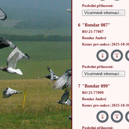
Poslední přihození:
Více/méně informací...
6
"Bondar 087"
RO 25-77087
Bondar Andrei
Konec pre-aukce: 2025-10-3
DNY
HODINY
0
0
Poslední přihození:
Více/méně informací...
7
"Bondar 099"
RO 25-77099
Bondar Andrei
Konec pre-aukce: 2025-10-3
DNY
HODINY
0
0
Poslední přihození: