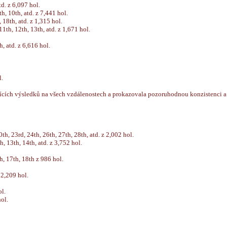
atd. z 6,097 hol.
9th, 10th, atd. z 7,441 hol.
, 18th, atd. z 1,315 hol.
 11th, 12th, 13th, atd. z 1,671 hol.
h, atd. z 6,616 hol.
l.
ících výsledků na všech vzdálenostech a prokazovala pozoruhodnou konzistenci a 
10th, 23rd, 24th, 26th, 27th, 28th, atd. z 2,002 hol.
th, 13th, 14th, atd. z 3,752 hol.
th, 17th, 18th z 986 hol.
z 2,209 hol.
ol.
hol.