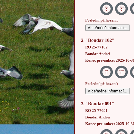
DNY
HODINY
0
0
Poslední přihození:
Více/méně informací...
2
"Bondar 102"
RO 25-77102
Bondar Andrei
Konec pre-aukce: 2025-10-3
DNY
HODINY
0
0
Poslední přihození:
Více/méně informací...
3
"Bondar 091"
RO 25-77091
Bondar Andrei
Konec pre-aukce: 2025-10-3
DNY
HODINY