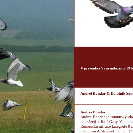
V pre-aukci Vám nabízíme 19 k
Andrei Bondar & Dominik Sok
Andrei Bondar
Andrei Bondar je rumunský cho
pocházejí z linií Gaby Vanden
Rumunsku má tato kategorie 8 z
národním All-Round ročních (71