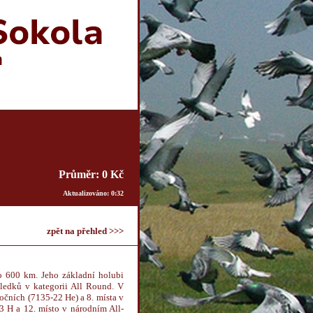
Průměr: 0 Kč
Aktualizováno: 0:32
zpět na přehled >>>
o 600 km. Jeho základní holubi
ledků v kategorii All Round. V
čních (7135-22 He) a 8. místa v
3 H a 12. místo v národním All-