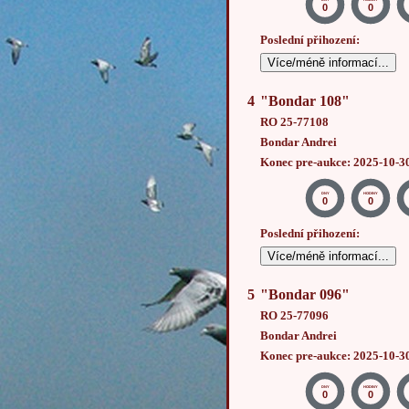
0
0
Poslední přihození:
Více/méně informací...
4
"Bondar 108"
RO 25-77108
Bondar Andrei
Konec pre-aukce: 2025-10-3
DNY
HODINY
0
0
Poslední přihození:
Více/méně informací...
5
"Bondar 096"
RO 25-77096
Bondar Andrei
Konec pre-aukce: 2025-10-3
DNY
HODINY
0
0