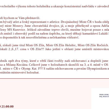
i vrcholného výkonu tohoto holubníku a ukazuje konzistentní nadvládu v závodech
di bychom se Vám představili.
m bývalý atlet a český reprezentant v atletice. Dvojnásobný Mistr ČR v hodu ošt
ný mistr Moravy. Jsme chovatelská dvojice, já, a moje přítelkyně a opora Adél
členy MS Kurovice. Jelikož závodíme teprve chvíli, musíme bojovat pouze s 
ch zmínil i obrovský podíl na našem úspěchu, za který děkuji kamarádovi Lukáši
 co dopomohlo k tak neuveřitelnému a nečekanému vítězství.
á, získali jsme titul Mistr OS Zlín, Mistr OS Zlín Holubic, Mistr OS Zlín Ročních
kali 2.,6.,17. cena v OS Zlín!!! Jako jediní v oblasti jsme umístili mistrovskou
ník opět dva týmy, které z větší části tvořily naši odchovanci a doplnili jsme
a a Milana Kociána. Celkově jsme v holoubatech skončili na 3. a 4. místě v OS Z
i 1. místo v ČR v Olymp. Kat. F!!! S naším odchovancem a prvním Olympionikem
ostátním mistrovství holoubat.
0 21:00:00