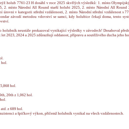
týž holub 7761-23 H dosáhl v roce 2025 skvělých výsledků: 1. místo Olympijs
5, 2. místo Národní All Round starší holubi 2025, 2. místo Národní All Roun
í úrovni v kategorii střední vzdálenosti, 2. místo Národní střední vzdálenost s 7
ondar závodí metodou vdovství se samci, kdy holubice čekají doma, tento sys
vství.
o holubník neustále prokazoval vynikající výsledky v závodech! Dosahoval předn
 z let 2023, 2024 a 2025 zdůrazňují oddanost, přípravu a soutěživého ducha jeho hol
ol.
 hol.
 5,868 hol.
9th, 20th z 1,062 hol.
 hol.
 atd. z 689 hol.
nzistenci a špičkový výkon, přičemž holubník vynikal na všech vzdálenostech.