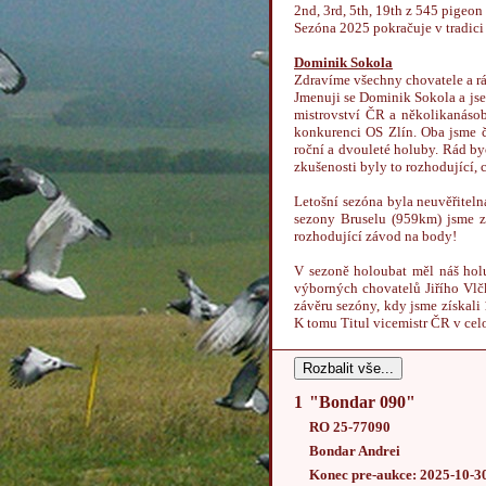
2nd, 3rd, 5th, 19th z 545 pigeon
Sezóna 2025 pokračuje v tradic
Dominik Sokola
Zdravíme všechny chovatele a rá
Jmenuji se Dominik Sokola a jse
mistrovství ČR a několikanásob
konkurenci OS Zlín. Oba jsme 
roční a dvouleté holuby. Rád by
zkušenosti byly to rozhodující,
Letošní sezóna byla neuvěřiteln
sezony Bruselu (959km) jsme zís
rozhodující závod na body!
V sezoně holoubat měl náš holub
výborných chovatelů Jiřího Vlčk
závěru sezóny, kdy jsme získal
K tomu Titul vicemistr ČR v cel
Rozbalit vše...
1
"Bondar 090"
RO 25-77090
Bondar Andrei
Konec pre-aukce: 2025-10-3